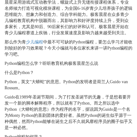
晨星采用游戏式互动教学法，螺旋式上升无缝衔接课程体系，专业
名师倾力打造可视化模块课程，为全国6-16岁青少儿培养孩子的逻辑
思维能力、想象力和创造力、综合学科能力。极客晨星在众多青少
儿编程教育机构中脱颖而出，其影响力和好评度持续上升，受到众
多家长，尤其是80后、90后家长们的好评和认可。极客晨星开始在
青少儿编程赛道上疾驰，行业发展速度及影响力越来越受到关注。
那么作为青
少儿编程
中最不可可缺的Python编程，要怎么学习才能收
到较好的学习效果呢？今天小编就与各位家长来讲一讲Python编程的
学习吧。
Python编程怎么学？听听教育机构极客晨星怎么说
什么是Python？
Python，英文“大蟒蛇”的意思。Python的发明者是荷兰人Guido van
Rossum。
Guido在1989年圣诞节期间，为了打发圣诞节的无趣，于是想着要开
发一个新的脚本解释程序，所以就有了Python。而之所以选中
Python（大蟒蛇的意思）作为程序的名字，据说因为Guido是一个名
为Monty Python的喜剧团体的爱好者。虽然Python的诞生似乎源于一
种偶然，然而Python能够在诞生之后不久就风靡程序员的圈子似乎又
是一种必然。
Python编程如何学？