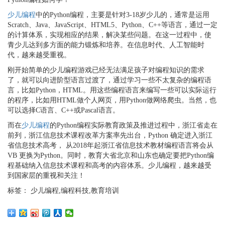
少儿编程
中的Python编程，主要是针对3-18岁少儿的，通常是运用
Scratch、Java、JavaScript、HTML5、Python、C++等语言，通过一定
的计算体系，实现相应的结果，解决某些问题。在这一过程中，使
青少儿达到多方面的能力锻炼和培养。在信息时代、人工智能时
代，越来越受重视。
刚开始简单的少儿编程游戏已经无法满足孩子对编程知识的需求
了，就可以向进阶型语言过渡了，通过学习一些不太复杂的编程语
言，比如Python，HTML。用这些编程语言来编写一些可以实际运行
的程序，比如用HTML做个人网页，用Python做网络爬虫。当然，也
可以选择C语言、C++或Pascal语言。
而在
少儿编程
的Python编程实际教育政策及推进过程中，浙江省走在
前列，浙江信息技术课程改革方案率先出台，Python 确定进入浙江
省信息技术高考， 从2018年起浙江省信息技术教材编程语言将会从
VB 更换为Python。同时，教育大省北京和山东也确定要把Python编
程基础纳入信息技术课程和高考的内容体系。少儿编程，越来越受
到国家层的重视和关注！
标签： 少儿编程,编程科技,教育培训