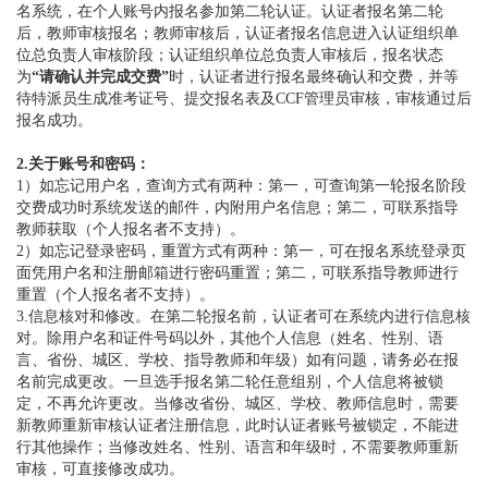
名系统，在个人账号内报名参加第二轮认证。认证者报名第二轮
后，教师审核报名；教师审核后，认证者报名信息进入认证组织单
位总负责人审核阶段；认证组织单位总负责人审核后，报名状态
为
“请确认并完成交费”
时，认证者进行报名最终确认和交费，并等
待特派员生成准考证号、提交报名表及CCF管理员审核，审核通过后
报名成功。
2.关于账号和密码：
1）如忘记用户名，查询方式有两种：第一，可查询第一轮报名阶段
交费成功时系统发送的邮件，内附用户名信息；第二，可联系指导
教师获取（个人报名者不支持）。
2）如忘记登录密码，重置方式有两种：第一，可在报名系统登录页
面凭用户名和注册邮箱进行密码重置；第二，可联系指导教师进行
重置（个人报名者不支持）。
3.信息核对和修改。在第二轮报名前，认证者可在系统内进行信息核
对。除用户名和证件号码以外，其他个人信息（姓名、性别、语
言、省份、城区、学校、指导教师和年级）如有问题，请务必在报
名前完成更改。一旦选手报名第二轮任意组别，个人信息将被锁
定，不再允许更改。当修改省份、城区、学校、教师信息时，需要
新教师重新审核认证者注册信息，此时认证者账号被锁定，不能进
行其他操作；当修改姓名、性别、语言和年级时，不需要教师重新
审核，可直接修改成功。