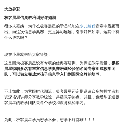
大放异彩
极客晨星信奥赛培训好评如潮
很多人疑惑：为什么极客晨星的学员总能在
少儿编程
竞赛中脱颖而
出。而这次信息学奥赛，更是异彩连连，引来好评如潮。这其中有
什么诀窍吗？
现在小星就来给大家答疑：
这是因为极客晨星设有专项的信奥赛培训。为保证教学质量，
极客
晨星特聘多名有丰富信息学奥赛培训经验的名师专家组成教学团
队，可以独立完成对孩子信息学入门到国际金牌的培养。
不止如此，为紧跟时代潮流，极客晨星还定期邀请众多教授学者和
资深培训讲师分享教学经验，共话教学热点。并且，也经常派遣极
客晨星的教学团队去各个学校和教育机构学习。
为此，极客晨星学员想学不会，想学不好都难！！！