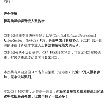
前行！
连创佳绩
极客晨星学员晋级人数倍增
CSP-J/S是非专业级软件能力认证(Certified SoftwareProfessional
Junior/Senior，简称CSP-J/S)，是由
中国计算机协会
（CCF）统一组
织的评价计算机非专业人士
算法和编程能力
的活动。
CSP-J/S分两个级别进行。CSP-J/S成绩优异者，可参加NOI省级选
拔，省级选拔成绩优异者可参加NOI。
本次共有来自全国31个省市自治区（含港澳）的
逾8.2万人报名参
加，竞争依然激烈。
本次CSP-J/S初赛，尽管高手云集，但
极客晨星普及组和提高组的通
过率依旧遥遥领先，比去年翻了一倍还多！