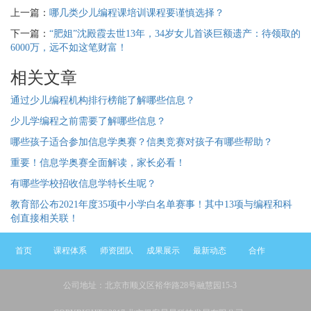
上一篇：
哪几类少儿编程课培训课程要谨慎选择？
下一篇：
“肥姐”沈殿霞去世13年，34岁女儿首谈巨额遗产：待领取的
6000万，远不如这笔财富！
相关文章
通过少儿编程机构排行榜能了解哪些信息？
少儿学编程之前需要了解哪些信息？
哪些孩子适合参加信息学奥赛？信奥竞赛对孩子有哪些帮助？
重要！信息学奥赛全面解读，家长必看！
有哪些学校招收信息学特长生呢？
教育部公布2021年度35项中小学白名单赛事！其中13项与编程和科
创直接相关联！
首页
课程体系
师资团队
成果展示
最新动态
合作
公司地址：北京市顺义区裕华路28号融慧园15-3