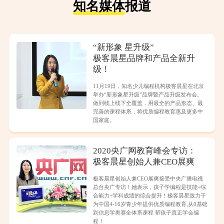
知名媒体
报道
“新形象 星升级”
极客晨星品牌和产品全新升
级！
11月19日，知名少儿编程机构极客晨星在北京
举办“新形象星升级”品牌暨产品升级发布会。
做到线上线下全覆盖，用最全的产品形态、最
完善的课程体系，将优质编程教育惠及更多中
国家庭。
2020央广网教育峰会专访：
极客晨星创始人兼CEO展爽
极客晨星创始人兼CEO展爽接受中央广播电视
总台央广专访！她表示，孩子学编程是技能+综
合能力+学科成绩的综合提升！极客晨星致力于
为中国4-16岁青少年提供优质编程教育,从0基础
到信息学奥赛全体系课程 帮孩子真正学会编
程！