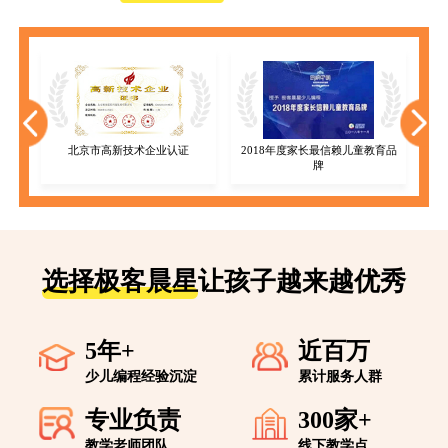
北京市高新技术企业认证
2018年度家长最信赖儿童教育品
牌
选择极客晨星
让孩子越来越优秀
5年+
近百万
少儿编程经验沉淀
累计服务人群
专业负责
300家+
教学老师团队
线下教学点