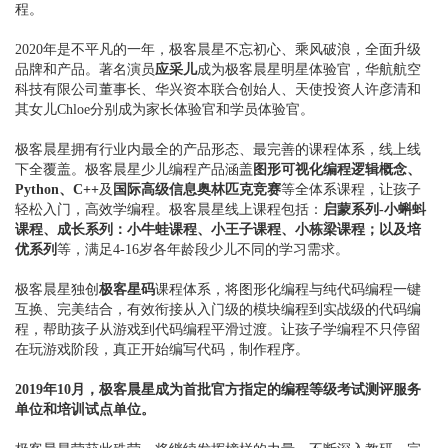
程。
2020年是不平凡的一年，极客晨星不忘初心、乘风破浪，全面升级
品牌和产品。著名演员
应采儿
成为极客晨星明星体验官，华航航空
科技有限公司董事长、华兴资本联合创始人、天使投资人许彦清和
其女儿Chloe分别成为家长体验官和学员体验官。
极客晨星拥有行业内最全的产品形态、最完善的课程体系，线上线
下全覆盖。极客晨星少儿编程产品涵盖
图形可视化编程逻辑概念、
Python、C++
及
国际高级信息奥林匹克竞赛
等全体系课程，让孩子
轻松入门，高效学编程。极客晨星线上课程包括：
启蒙系列-小蝌蚪
课程、成长系列：小牛蛙课程、小王子课程、小栋梁课程；以及培
优系列
等，满足4-16岁各年龄段少儿不同的学习需求。
极客晨星独创
极客星码
课程体系，将图形化编程与纯代码编程一键
互换、完美结合，有效衔接从入门级的模块编程到实战级的代码编
程，帮助孩子从游戏到代码编程平滑过渡。让孩子学编程不只停留
在玩游戏阶段，真正开始编写代码，制作程序。
2019年10月，极客晨星成为首批官方指定的编程等级考试测评服务
单位和培训试点单位。