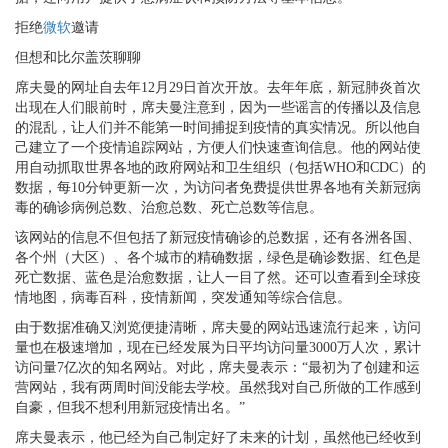
拒绝
微软
邀请
但想和比尔盖茨聊聊
席夫曼的网址自去年12月29日首次开放。去年年底，新冠肺炎首次
出现在人们眼前时，席夫曼注意到，因为一些谣言的传播以及信息
的混乱，让人们并不能第一时间捕捉到疫情的真实情况。所以他自
己建立了一个疫情追踪网站，方便人们快速查询信息。他的网站使
用自动抓取世界各地的政府网站和卫生组织（包括WHO和CDC）的
数据，每10分钟更新一次，为访问者免费提供世界各地有关新冠病
毒的确诊病例总数、治愈总数、死亡总数等信息。
该网站的信息不但包括了新冠疫情确诊的总数据，还有各洲各国、
各个州（大区）、各个城市的精确数据，绿色是确诊数据、红色是
死亡数据、蓝色是治愈数据，让人一目了然。还可以查看到全球疫
情地图，病毒百科，疫情新闻，突发通知等综合信息。
由于数据准确又浏览便捷清晰，席夫曼的网站迅速流行起来，访问
量也在极速增加，现在已经发展为日平均访问量3000万人次，累计
访问量7亿次的知名网站。对此，席夫曼表示：“最初为了创建和运
营网站，我有两周时间没能去学校。虽然我对自己所做的工作感到
自豪，但我不想利用新冠疫情出名。”
席夫曼表示，他已经为自己制定好了未来的计划，虽然他已经收到