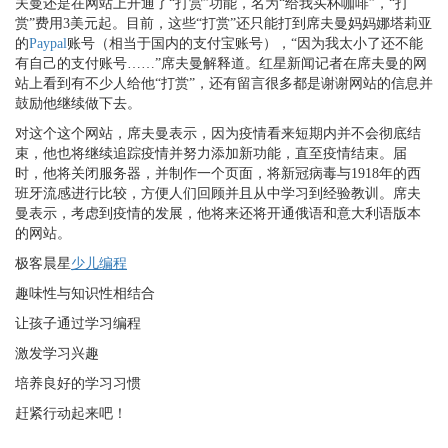
夫曼还是在网站上开通了“打赏”功能，名为“给我买杯咖啡”，“打
赏”费用3美元起。目前，这些“打赏”还只能打到席夫曼妈妈娜塔莉亚
的
Paypal
账号（相当于国内的支付宝账号），“因为我太小了还不能
有自己的支付账号……”席夫曼解释道。红星新闻记者在席夫曼的网
站上看到有不少人给他“打赏”，还有留言很多都是谢谢网站的信息并
鼓励他继续做下去。
对这个这个网站，席夫曼表示，因为疫情看来短期内并不会彻底结
束，他也将继续追踪疫情并努力添加新功能，直至疫情结束。届
时，他将关闭服务器，并制作一个页面，将新冠病毒与1918年的西
班牙流感进行比较，方便人们回顾并且从中学习到经验教训。席夫
曼表示，考虑到疫情的发展，他将来还将开通俄语和意大利语版本
的网站。
极客晨星
少儿编程
趣味性与知识性相结合
让孩子通过学习编程
激发学习兴趣
培养良好的学习习惯
赶紧行动起来吧！