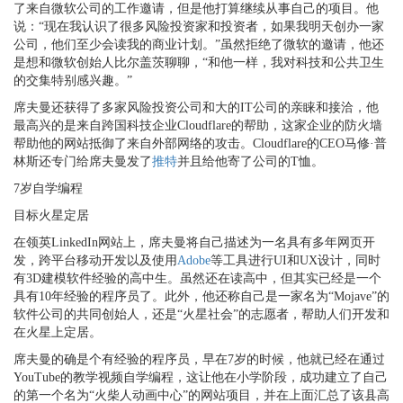
了来自微软公司的工作邀请，但是他打算继续从事自己的项目。他
说：“现在我认识了很多风险投资家和投资者，如果我明天创办一家
公司，他们至少会读我的商业计划。”虽然拒绝了微软的邀请，他还
是想和微软创始人比尔盖茨聊聊，“和他一样，我对科技和公共卫生
的交集特别感兴趣。”
席夫曼还获得了多家风险投资公司和大的IT公司的亲睐和接洽，他
最高兴的是来自跨国科技企业Cloudflare的帮助，这家企业的防火墙
帮助他的网站抵御了来自外部网络的攻击。Cloudflare的CEO马修·普
林斯还专门给席夫曼发了
推特
并且给他寄了公司的T恤。
7岁自学编程
目标火星定居
在领英LinkedIn网站上，席夫曼将自己描述为一名具有多年网页开
发，跨平台移动开发以及使用
Adobe
等工具进行UI和UX设计，同时
有3D建模软件经验的高中生。虽然还在读高中，但其实已经是一个
具有10年经验的程序员了。此外，他还称自己是一家名为“Mojave”的
软件公司的共同创始人，还是“火星社会”的志愿者，帮助人们开发和
在火星上定居。
席夫曼的确是个有经验的程序员，早在7岁的时候，他就已经在通过
YouTube的教学视频自学编程，这让他在小学阶段，成功建立了自己
的第一个名为“火柴人动画中心”的网站项目，并在上面汇总了该县高