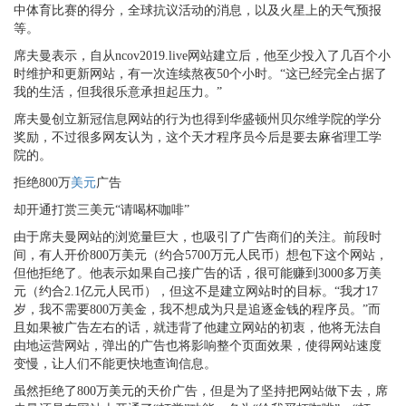
中体育比赛的得分，全球抗议活动的消息，以及火星上的天气预报
等。
席夫曼表示，自从ncov2019.live网站建立后，他至少投入了几百个小
时维护和更新网站，有一次连续熬夜50个小时。“这已经完全占据了
我的生活，但我很乐意承担起压力。”
席夫曼创立新冠信息网站的行为也得到华盛顿州贝尔维学院的学分
奖励，不过很多网友认为，这个天才程序员今后是要去麻省理工学
院的。
拒绝800万
美元
广告
却开通打赏三美元“请喝杯咖啡”
由于席夫曼网站的浏览量巨大，也吸引了广告商们的关注。前段时
间，有人开价800万美元（约合5700万元人民币）想包下这个网站，
但他拒绝了。他表示如果自己接广告的话，很可能赚到3000多万美
元（约合2.1亿元人民币），但这不是建立网站时的目标。“我才17
岁，我不需要800万美金，我不想成为只是追逐金钱的程序员。”而
且如果被广告左右的话，就违背了他建立网站的初衷，他将无法自
由地运营网站，弹出的广告也将影响整个页面效果，使得网站速度
变慢，让人们不能更快地查询信息。
虽然拒绝了800万美元的天价广告，但是为了坚持把网站做下去，席