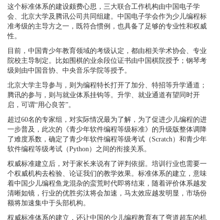
这个标准体系的建设颇费心思，三大联合工作机构由中国电子学
会、北京大学及腾讯公司共同组建。
中国电子学会作为少儿编程标
准考级的主导方之一，既符合惯例，也具备了足够的专业性和权威
性。
目前，中国青少年教育领域的考级认定，都由相关学术协会、专业
院校主导制定。比如围棋的业余段位证书由中国棋院授予；钢琴考
级则由中国音协、中央音乐学院等授予。
北京大学主导参与，则为编程特长打开了加分、特招等升学通道；
腾讯的参与，则与就业体系挂钩等。升学、就业通道有望同时开
启，可谓
“用心良苦”。
超过
60
名的专家组，对实际情况最为了解，为了促进少儿编程的进
一步普及，此次的《青少年软件编程等级标准》的升级版整体调降
了难度系数，确定了青少年软件编程等级考试（
Scratch
）和青少年
软件编程等级考试（
Python
）之间的衔接关系。
权威标准建立后，对于家长来说有了评判依据。培训行业也需要一
个权威机构去检验、论证我们的教学效果。
标准体系的建立，意味
着中国少儿编程鱼龙混杂的蛮荒时代即将结束，随着评价体系越发
清晰如镜，行业的优胜劣汰将会加速，马太效应越发明显，市场份
额将加速集中于头部机构。
权威标准体系的建立，还让中国的少儿编程教育有了弯道超车的机