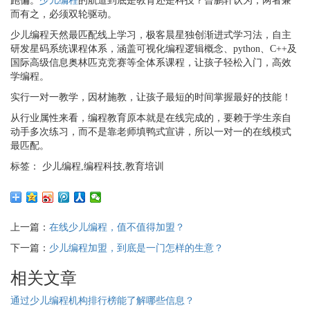
跑偏。
少儿编程
的航道到底是教育还是科技？曾鹏轩认为，两者兼
而有之，必须双轮驱动。
少儿编程天然最匹配线上学习
，极客晨星独创渐进式学习法，自主
研发星码系统课程体系，涵盖可视化编程逻辑概念、
python
、
C++
及
国际高级信息奥林匹克竞赛等全体系课程，让孩子轻松入门，高效
学编程。
实行
一对一教学，
因材施教，让孩子最短的时间掌握最好的技能！
从行业属性来看，编程教育原本就是在线完成的，要赖于学生亲自
动手多次练习，而不是靠老师填鸭式宣讲，所以
一对一
的在线模式
最匹配。
标签： 少儿编程,编程科技,教育培训
上一篇：
在线少儿编程，值不值得加盟？
下一篇：
少儿编程加盟，到底是一门怎样的生意？
相关文章
通过少儿编程机构排行榜能了解哪些信息？