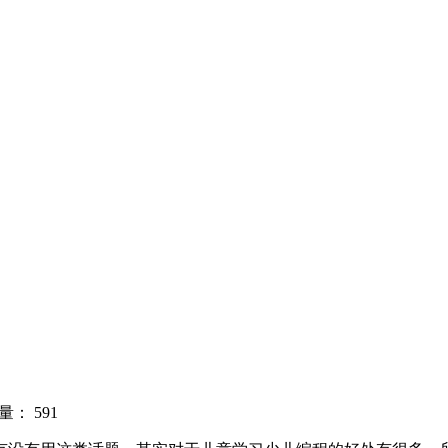
量：
591