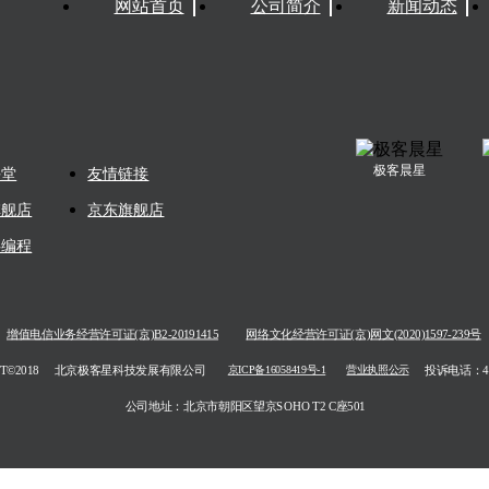
网站首页
公司简介
新闻动态
极客晨星
课堂
友情链接
旗舰店
京东旗舰店
蚪编程
增值电信业务经营许可证(京)B2-20191415
网络文化经营许可证(京)网文(2020)1597-239号
T©2018
北京极客星科技发展有限公司
投诉电话：400
京ICP备16058419号-1
营业执照公示
公司地址：北京市朝阳区望京SOHO T2 C座501