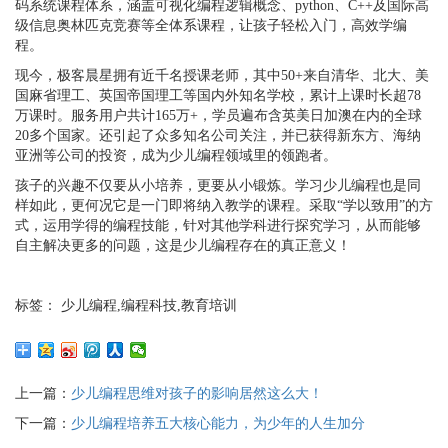
码系统课程体系，涵盖可视化编程逻辑概念、python、C++及国际高
级信息奥林匹克竞赛等全体系课程，让孩子轻松入门，高效学编
程。
现今，极客晨星拥有近千名授课老师，其中
50+来自清华、北大、美
国麻省理工、英国帝国理工等国内外知名学校，累计上课时长超78
万课时。服务用户共计165万+，学员遍布含英美日加澳在内的全球
20多个国家。还引起了众多知名公司关注，并已获得新东方、海纳
亚洲等公司的投资，成为少儿编程领域里的领跑者。
孩子的兴趣不仅要从小培养，更要从小锻炼。学习少儿编程也是同
样如此，更何况它是一门即将纳入教学的课程。采取
“学以致用”的方
式，运用学得的编程技能，针对其他学科进行探究学习，从而能够
自主解决更多的问题，这是少儿编程存在的真正意义！
标签： 少儿编程,编程科技,教育培训
上一篇：
少儿编程思维对孩子的影响居然这么大！
下一篇：
少儿编程培养五大核心能力，为少年的人生加分