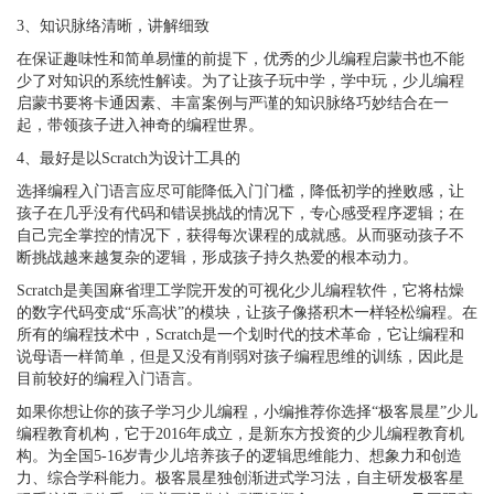
3、知识脉络清晰，讲解细致
在保证趣味性和简单易懂的前提下，优秀的少儿编程启蒙书也不能
少了对知识的系统性解读。为了让孩子玩中学，学中玩，少儿编程
启蒙书要将卡通因素、丰富案例与严谨的知识脉络巧妙结合在一
起，带领孩子进入神奇的编程世界。
4、最好是以Scratch为设计工具的
选择编程入门语言应尽可能降低入门门槛，降低初学的挫败感，让
孩子在几乎没有代码和错误挑战的情况下，专心感受程序逻辑；在
自己完全掌控的情况下，获得每次课程的成就感。从而驱动孩子不
断挑战越来越复杂的逻辑，形成孩子持久热爱的根本动力。
Scratch是美国麻省理工学院开发的可视化少儿编程软件，它将枯燥
的数字代码变成“乐高状”的模块，让孩子像搭积木一样轻松编程。在
所有的编程技术中，Scratch是一个划时代的技术革命，它让编程和
说母语一样简单，但是又没有削弱对孩子编程思维的训练，因此是
目前较好的编程入门语言。
如果你想让你的孩子学习少儿编程，小编推荐你选择
“极客晨星”少儿
编程教育机构，它于2016年成立，是新东方投资的少儿编程教育机
构。为全国5-16岁青少儿培养孩子的逻辑思维能力、想象力和创造
力、综合学科能力。极客晨星独创渐进式学习法，自主研发极客星