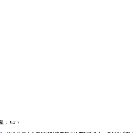
量：
9417