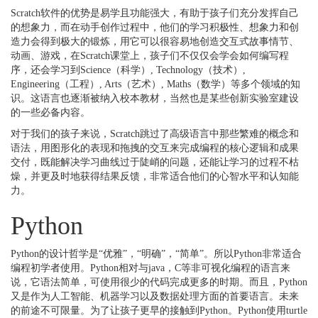
Scratch软件的优势是易学且功能强大，有助于孩子们充分发挥自己
的想象力，而在动手创作过程中，他们的学习积极性、想象力和创
造力会得到极大的锻炼，用它可以很容易地创造交互式故事情节、
动画、游戏，在Scratch课堂上，孩子们不仅仅会学会如何编写程
序，还会学习到Science（科学）, Technology（技术）,
Engineering（工程）, Arts（艺术）, Maths（数学）等多个领域的知
识。这语言也逐渐被纳入校本教材，当然也是某些创新实验室建设
的一些必备内容。
对于我们的孩子来说，Scratch跳过了高级语言中那些繁难的概念和
语法，用图形化的表现和拖拽的交互来完成编程的核心逻辑和成果
交付，既能解决学习曲线过于陡峭的问题，还能让学习的过程不枯
燥，并更及时地获得结果反馈，非常适合他们的心智水平和认知能
力。
Python
Python的设计哲学是“优雅”，“明确”，“简单”。所以Python非常适合
编程初学者使用。Python相对与java，C等非可视化编程的语言来
说，它语法简单，可使用很少的代码完成更多的时期。而且，Python
又是作为人工智能、机器学习以及数据处理方面的首要语言。未来
的前途不可限量。为了让孩子更早的接触到Python。Python使用turtle