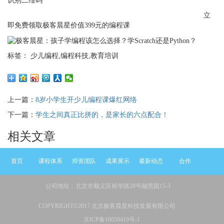
识别二维码
立
即免费领取极客晨星价值399元的编程课
标签： 少儿编程,编程科技,教育培训
上一篇：
8岁小学生开少儿编程课爆红网络
下一篇：
学生之间真正比拼的，是家长的六点配合！
相关文章
首页
课程体系
师资团队
成果展示
最新动态
合作
公司地址：北京市顺义区裕华路28号融慧园15-3
COPYRIGHT©2017 北京极客晨星科技发展有限公司
京ICP备16058419号-1